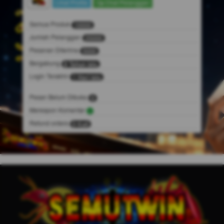
Lihat Profile
Chat Pelanggan
Semua Produk
10000
Jumlah Pelanggan
25000
Pesanan Diterima
5000
Bergabung
8 Tahun lalu
Login Terakhir
1 Hari lalu
Pesan Belum Dibuka
9
Merespon Komentar
-
Refund orders
0 Kali