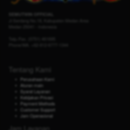
SEMUTWIN OFFICIAL
Jl Serdang No.18, Kabupaten Medan Area
Medan
25041
-
Indonesia
Telp./Fax.
(0751) 461695
Phone/WA.
+62-812-6777-1344
Tentang Kami
Perusahaan Kami
Aturan main
Syarat Layanan
Kebijakan Privasi
Payment Methods
Customer Support
Jam Operasional
Jam Layanan