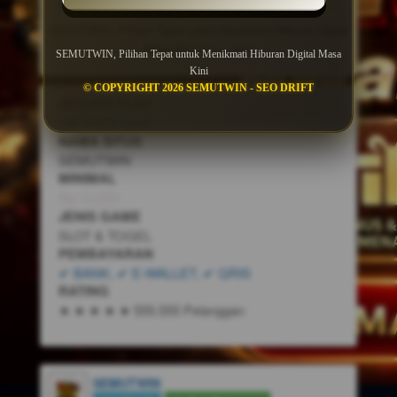
SEMUTWIN, Pilihan Tepat untuk Menikmati Hiburan Digital
Masa Kini
Baca Disini
SEMUTWIN, Pilihan Tepat untuk Menikmati Hiburan Digital Masa
Kini
© COPYRIGHT 2026 SEMUTWIN - SEO DRIFT
SERVER PLAY
VIP PROFIDER
NAMA SITUS
SEMUTWIN
MINIMAL
Rp
10,000
JENIS GAME
SLOT & TOGEL
PEMBAYARAN
✔ BANK, ✔ E-WALLET, ✔ QRIS
RATING
★ ★ ★ ★ ★ 555.555 Pelanggan
SEMUTWIN